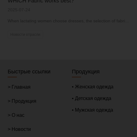
WHICH Fabric works best?
2025-07-24
When lactating women choose dresses, the selection of fabric
is of vital importance.
Новости отрасли
Быстрые ссылки
Продукция
• Женская одежда
> Главная
• Детская одежда
> Продукция
• Мужская одежда
> О нас
> Новости