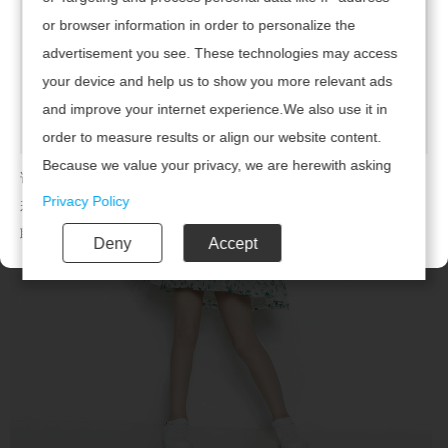
Женская одежда
or browser information in order to personalize the
advertisement you see. These technologies may access
your device and help us to show you more relevant ads
and improve your internet experience.We also use it in
order to measure results or align our website content.
Because we value your privacy, we are herewith asking
请及时联系广州腾虎网络科技有限公司续费，开通网站！
your permission to use the following technologies.
Privacy Policy
若已续费，请点击
返回首页
联系电话：020-85201720
Deny
Accept